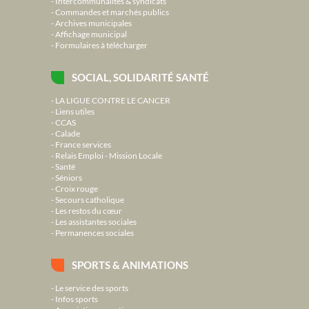
Intercommunalités & syndicats
Commandes et marchés publics
Archives municipales
Affichage municipal
Formulaires à télécharger
SOCIAL, SOLIDARITÉ SANTÉ
LA LIGUE CONTRE LE CANCER
Liens utiles
CCAS
Calade
France services
Relais Emploi - Mission Locale
Santé
Séniors
Croix rouge
Secours catholique
Les restos du cœur
Les assistantes sociales
Permanences sociales
SPORTS & ANIMATIONS
Le service des sports
Infos sports