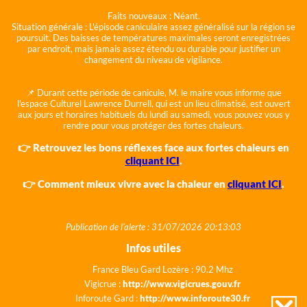
Faits nouveaux :
Néant.
Situation générale :
L'épisode caniculaire assez généralisé sur la région se
poursuit. Des baisses de températures maximales seront enregistrées
par endroit, mais jamais assez étendu ou durable pour justifier un
changement du niveau de vigilance.
📌 Durant cette période de canicule, M. le maire vous informe que
l'espace Culturel Lawrence Durrell, qui est un lieu climatisé, est ouvert
aux jours et horaires habituels du lundi au samedi, vous pouvez vous y
rendre pour vous protéger des fortes chaleurs.
👉 Retrouvez les bons réflexes face aux fortes chaleurs en
cliquant ICI
.
👉 Comment mieux vivre avec la chaleur en
cliquant ICI
.
Publication de l'alerte : 31/07/2026 20:13:03
Infos utiles
France Bleu Gard Lozère : 90.2 Mhz
Vigicrue :
http://www.vigicrues.gouv.fr
Inforoute Gard :
http://www.inforoute30.fr