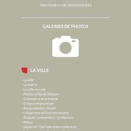
TRAITEMENT DE VOS DONNÉES
GALERIES DE PHOTOS
LA VILLE
La ville
La mairie
La ville recrute
Petites Villes de Demain
Commerce et artisanat
Enfance et jeunesse
Recensement citoyen
Urbanisme et Environnement
Risques / prévention / protection
Police
Salubrité / Déchets et encombrants