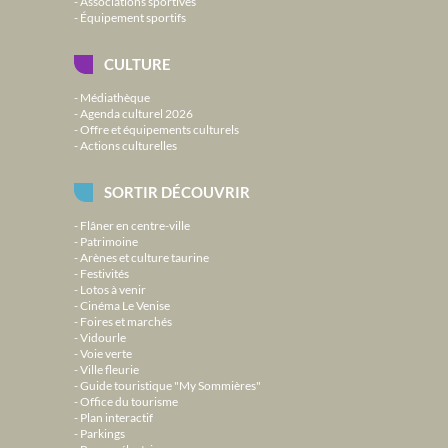
Associations sportives
Équipement sportifs
CULTURE
Médiathèque
Agenda culturel 2026
Offre et équipements culturels
Actions culturelles
SORTIR DÉCOUVRIR
Flâner en centre-ville
Patrimoine
Arènes et culture taurine
Festivités
Lotos à venir
Cinéma Le Venise
Foires et marchés
Vidourle
Voie verte
Ville fleurie
Guide touristique "My Sommières"
Office du tourisme
Plan interactif
Parkings