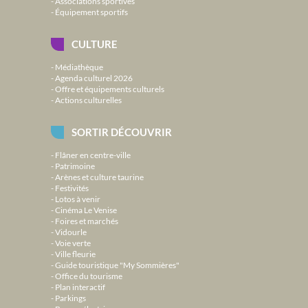
Associations sportives
Équipement sportifs
CULTURE
Médiathèque
Agenda culturel 2026
Offre et équipements culturels
Actions culturelles
SORTIR DÉCOUVRIR
Flâner en centre-ville
Patrimoine
Arènes et culture taurine
Festivités
Lotos à venir
Cinéma Le Venise
Foires et marchés
Vidourle
Voie verte
Ville fleurie
Guide touristique "My Sommières"
Office du tourisme
Plan interactif
Parkings