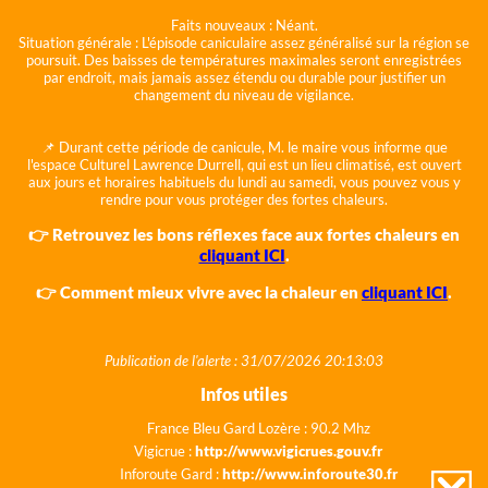
Faits nouveaux :
Néant.
Situation générale :
L'épisode caniculaire assez généralisé sur la région se
poursuit. Des baisses de températures maximales seront enregistrées
par endroit, mais jamais assez étendu ou durable pour justifier un
changement du niveau de vigilance.
📌 Durant cette période de canicule, M. le maire vous informe que
l'espace Culturel Lawrence Durrell, qui est un lieu climatisé, est ouvert
aux jours et horaires habituels du lundi au samedi, vous pouvez vous y
rendre pour vous protéger des fortes chaleurs.
👉 Retrouvez les bons réflexes face aux fortes chaleurs en
cliquant ICI
.
👉 Comment mieux vivre avec la chaleur en
cliquant ICI
.
Publication de l'alerte : 31/07/2026 20:13:03
Infos utiles
France Bleu Gard Lozère : 90.2 Mhz
Vigicrue :
http://www.vigicrues.gouv.fr
Inforoute Gard :
http://www.inforoute30.fr