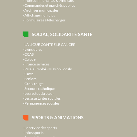
Intercommunalités & syndicats
Commandes et marchés publics
Archives municipales
Affichage municipal
Formulaires à télécharger
SOCIAL, SOLIDARITÉ SANTÉ
LA LIGUE CONTRE LE CANCER
Liens utiles
CCAS
Calade
France services
Relais Emploi - Mission Locale
Santé
Séniors
Croix rouge
Secours catholique
Les restos du cœur
Les assistantes sociales
Permanences sociales
SPORTS & ANIMATIONS
Le service des sports
Infos sports