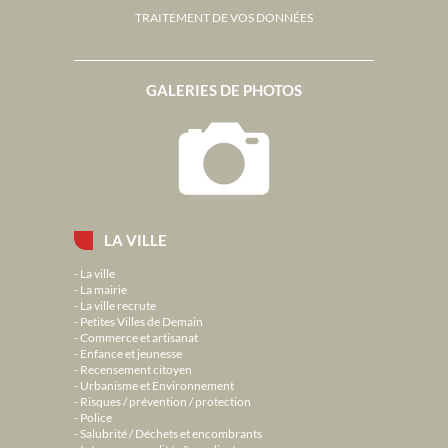
TRAITEMENT DE VOS DONNÉES
GALERIES DE PHOTOS
LA VILLE
La ville
La mairie
La ville recrute
Petites Villes de Demain
Commerce et artisanat
Enfance et jeunesse
Recensement citoyen
Urbanisme et Environnement
Risques / prévention / protection
Police
Salubrité / Déchets et encombrants