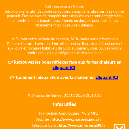
Faits nouveaux :
Néant.
Situation générale :
L'épisode caniculaire assez généralisé sur la région se
poursuit. Des baisses de températures maximales seront enregistrées
par endroit, mais jamais assez étendu ou durable pour justifier un
changement du niveau de vigilance.
📌 Durant cette période de canicule, M. le maire vous informe que
l'espace Culturel Lawrence Durrell, qui est un lieu climatisé, est ouvert
aux jours et horaires habituels du lundi au samedi, vous pouvez vous y
rendre pour vous protéger des fortes chaleurs.
👉 Retrouvez les bons réflexes face aux fortes chaleurs en
cliquant ICI
.
👉 Comment mieux vivre avec la chaleur en
cliquant ICI
.
Publication de l'alerte : 31/07/2026 20:13:03
Infos utiles
France Bleu Gard Lozère : 90.2 Mhz
Vigicrue :
http://www.vigicrues.gouv.fr
Inforoute Gard :
http://www.inforoute30.fr