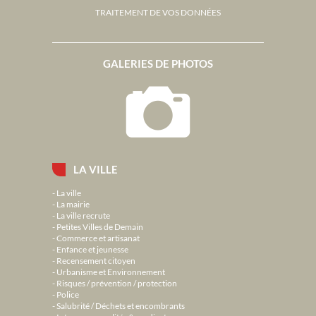
TRAITEMENT DE VOS DONNÉES
GALERIES DE PHOTOS
LA VILLE
La ville
La mairie
La ville recrute
Petites Villes de Demain
Commerce et artisanat
Enfance et jeunesse
Recensement citoyen
Urbanisme et Environnement
Risques / prévention / protection
Police
Salubrité / Déchets et encombrants