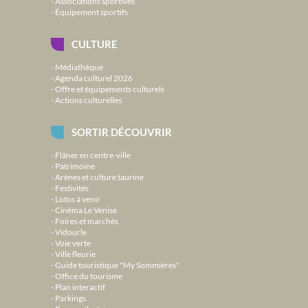
Associations sportives
Équipement sportifs
CULTURE
Médiathèque
Agenda culturel 2026
Offre et équipements culturels
Actions culturelles
SORTIR DÉCOUVRIR
Flâner en centre-ville
Patrimoine
Arènes et culture taurine
Festivités
Lotos à venir
Cinéma Le Venise
Foires et marchés
Vidourle
Voie verte
Ville fleurie
Guide touristique "My Sommières"
Office du tourisme
Plan interactif
Parkings