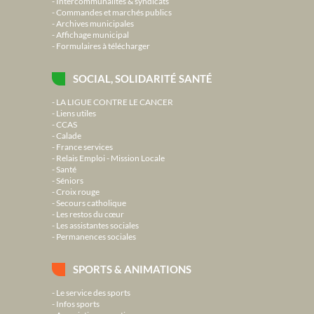
Intercommunalités & syndicats
Commandes et marchés publics
Archives municipales
Affichage municipal
Formulaires à télécharger
SOCIAL, SOLIDARITÉ SANTÉ
LA LIGUE CONTRE LE CANCER
Liens utiles
CCAS
Calade
France services
Relais Emploi - Mission Locale
Santé
Séniors
Croix rouge
Secours catholique
Les restos du cœur
Les assistantes sociales
Permanences sociales
SPORTS & ANIMATIONS
Le service des sports
Infos sports