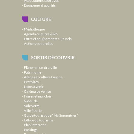
Associations sportives
Équipement sportifs
CULTURE
Médiathèque
Agenda culturel 2026
Offre et équipements culturels
Actions culturelles
SORTIR DÉCOUVRIR
Flâner en centre-ville
Patrimoine
Arènes et culture taurine
Festivités
Lotos à venir
Cinéma Le Venise
Foires et marchés
Vidourle
Voie verte
Ville fleurie
Guide touristique "My Sommières"
Office du tourisme
Plan interactif
Parkings