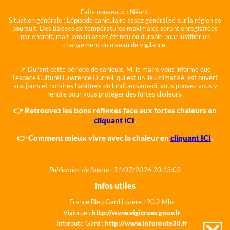
Faits nouveaux :
Néant.
Situation générale :
L'épisode caniculaire assez généralisé sur la région se
poursuit. Des baisses de températures maximales seront enregistrées
par endroit, mais jamais assez étendu ou durable pour justifier un
changement du niveau de vigilance.
📌 Durant cette période de canicule, M. le maire vous informe que
l'espace Culturel Lawrence Durrell, qui est un lieu climatisé, est ouvert
aux jours et horaires habituels du lundi au samedi, vous pouvez vous y
rendre pour vous protéger des fortes chaleurs.
👉 Retrouvez les bons réflexes face aux fortes chaleurs en
cliquant ICI
.
👉 Comment mieux vivre avec la chaleur en
cliquant ICI
.
Publication de l'alerte : 31/07/2026 20:13:03
Infos utiles
France Bleu Gard Lozère : 90.2 Mhz
Vigicrue :
http://www.vigicrues.gouv.fr
Inforoute Gard :
http://www.inforoute30.fr