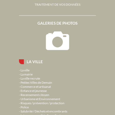
TRAITEMENT DE VOS DONNÉES
GALERIES DE PHOTOS
LA VILLE
La ville
La mairie
La ville recrute
Petites Villes de Demain
Commerce et artisanat
Enfance et jeunesse
Recensement citoyen
Urbanisme et Environnement
Risques / prévention / protection
Police
Salubrité / Déchets et encombrants