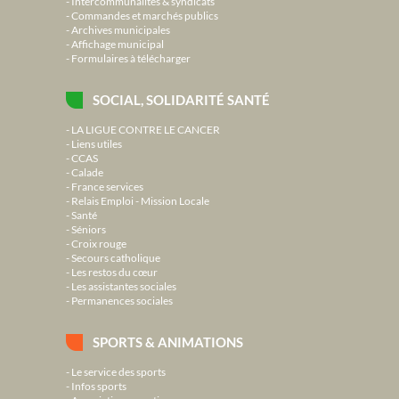
Intercommunalités & syndicats
Commandes et marchés publics
Archives municipales
Affichage municipal
Formulaires à télécharger
SOCIAL, SOLIDARITÉ SANTÉ
LA LIGUE CONTRE LE CANCER
Liens utiles
CCAS
Calade
France services
Relais Emploi - Mission Locale
Santé
Séniors
Croix rouge
Secours catholique
Les restos du cœur
Les assistantes sociales
Permanences sociales
SPORTS & ANIMATIONS
Le service des sports
Infos sports