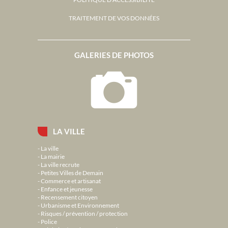
TRAITEMENT DE VOS DONNÉES
GALERIES DE PHOTOS
LA VILLE
La ville
La mairie
La ville recrute
Petites Villes de Demain
Commerce et artisanat
Enfance et jeunesse
Recensement citoyen
Urbanisme et Environnement
Risques / prévention / protection
Police