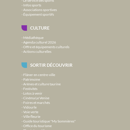
Le service des sports
Infos sports
Associations sportives
Équipement sportifs
CULTURE
Médiathèque
Agenda culturel 2026
Offre et équipements culturels
Actions culturelles
SORTIR DÉCOUVRIR
Flâner en centre-ville
Patrimoine
Arènes et culture taurine
Festivités
Lotos à venir
Cinéma Le Venise
Foires et marchés
Vidourle
Voie verte
Ville fleurie
Guide touristique "My Sommières"
Office du tourisme