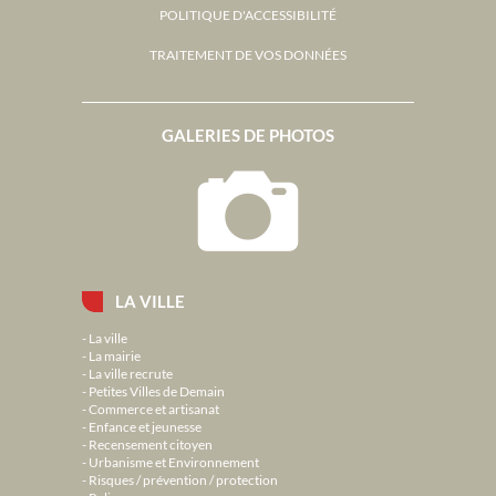
POLITIQUE D'ACCESSIBILITÉ
TRAITEMENT DE VOS DONNÉES
GALERIES DE PHOTOS
LA VILLE
La ville
La mairie
La ville recrute
Petites Villes de Demain
Commerce et artisanat
Enfance et jeunesse
Recensement citoyen
Urbanisme et Environnement
Risques / prévention / protection