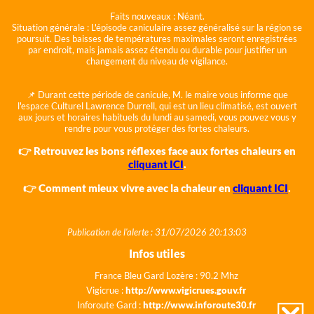
Faits nouveaux :
Néant.
Situation générale :
L'épisode caniculaire assez généralisé sur la région se
poursuit. Des baisses de températures maximales seront enregistrées
par endroit, mais jamais assez étendu ou durable pour justifier un
changement du niveau de vigilance.
📌 Durant cette période de canicule, M. le maire vous informe que
l'espace Culturel Lawrence Durrell, qui est un lieu climatisé, est ouvert
aux jours et horaires habituels du lundi au samedi, vous pouvez vous y
rendre pour vous protéger des fortes chaleurs.
👉 Retrouvez les bons réflexes face aux fortes chaleurs en
cliquant ICI
.
👉 Comment mieux vivre avec la chaleur en
cliquant ICI
.
Publication de l'alerte : 31/07/2026 20:13:03
Infos utiles
France Bleu Gard Lozère : 90.2 Mhz
Vigicrue :
http://www.vigicrues.gouv.fr
Inforoute Gard :
http://www.inforoute30.fr