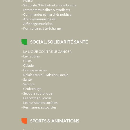
Police
Salubrité / Déchets et encombrants
Intercommunalités & syndicats
Commandes et marchés publics
Archives municipales
Affichage municipal
Formulaires à télécharger
SOCIAL, SOLIDARITÉ SANTÉ
LA LIGUE CONTRE LE CANCER
Liens utiles
CCAS
Calade
France services
Relais Emploi - Mission Locale
Santé
Séniors
Croix rouge
Secours catholique
Les restos du cœur
Les assistantes sociales
Permanences sociales
SPORTS & ANIMATIONS