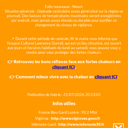
Faits nouveaux :
Néant.
Situation générale :
L'épisode caniculaire assez généralisé sur la région se
poursuit. Des baisses de températures maximales seront enregistrées
par endroit, mais jamais assez étendu ou durable pour justifier un
changement du niveau de vigilance.
📌 Durant cette période de canicule, M. le maire vous informe que
l'espace Culturel Lawrence Durrell, qui est un lieu climatisé, est ouvert
aux jours et horaires habituels du lundi au samedi, vous pouvez vous y
rendre pour vous protéger des fortes chaleurs.
👉 Retrouvez les bons réflexes face aux fortes chaleurs en
cliquant ICI
.
👉 Comment mieux vivre avec la chaleur en
cliquant ICI
.
Publication de l'alerte : 31/07/2026 20:13:03
Infos utiles
France Bleu Gard Lozère : 90.2 Mhz
Vigicrue :
http://www.vigicrues.gouv.fr
Inforoute Gard :
http://www.inforoute30.fr