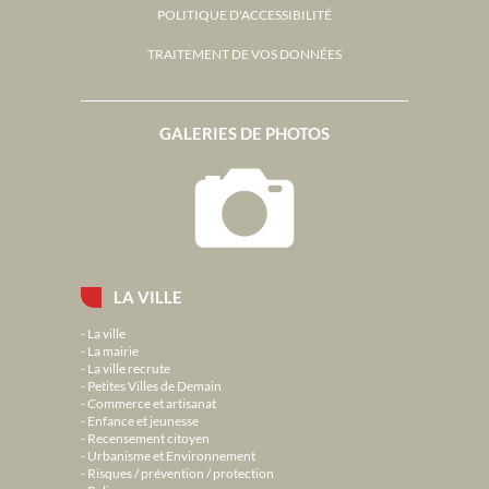
POLITIQUE D'ACCESSIBILITÉ
TRAITEMENT DE VOS DONNÉES
GALERIES DE PHOTOS
LA VILLE
La ville
La mairie
La ville recrute
Petites Villes de Demain
Commerce et artisanat
Enfance et jeunesse
Recensement citoyen
Urbanisme et Environnement
Risques / prévention / protection