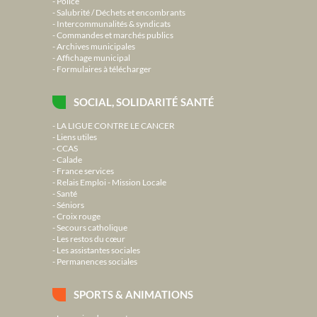
Police
Salubrité / Déchets et encombrants
Intercommunalités & syndicats
Commandes et marchés publics
Archives municipales
Affichage municipal
Formulaires à télécharger
SOCIAL, SOLIDARITÉ SANTÉ
LA LIGUE CONTRE LE CANCER
Liens utiles
CCAS
Calade
France services
Relais Emploi - Mission Locale
Santé
Séniors
Croix rouge
Secours catholique
Les restos du cœur
Les assistantes sociales
Permanences sociales
SPORTS & ANIMATIONS