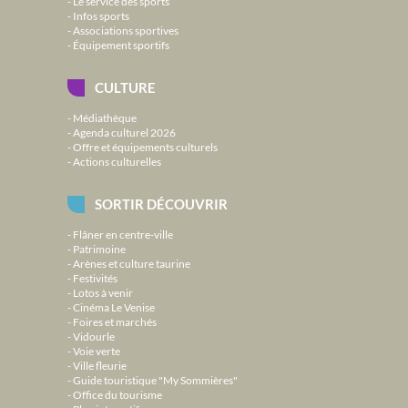
Le service des sports
Infos sports
Associations sportives
Équipement sportifs
CULTURE
Médiathèque
Agenda culturel 2026
Offre et équipements culturels
Actions culturelles
SORTIR DÉCOUVRIR
Flâner en centre-ville
Patrimoine
Arènes et culture taurine
Festivités
Lotos à venir
Cinéma Le Venise
Foires et marchés
Vidourle
Voie verte
Ville fleurie
Guide touristique "My Sommières"
Office du tourisme