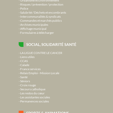
Urbanisme et Environnement
Risques / prévention / protection
Police
Salubrité / Déchets et encombrants
Intercommunalités & syndicats
Commandes et marchés publics
Archives municipales
Affichage municipal
Formulaires à télécharger
SOCIAL, SOLIDARITÉ SANTÉ
LA LIGUE CONTRE LE CANCER
Liens utiles
CCAS
Calade
France services
Relais Emploi - Mission Locale
Santé
Séniors
Croix rouge
Secours catholique
Les restos du cœur
Les assistantes sociales
Permanences sociales