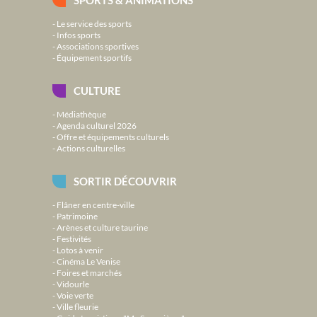
SPORTS & ANIMATIONS
Le service des sports
Infos sports
Associations sportives
Équipement sportifs
CULTURE
Médiathèque
Agenda culturel 2026
Offre et équipements culturels
Actions culturelles
SORTIR DÉCOUVRIR
Flâner en centre-ville
Patrimoine
Arènes et culture taurine
Festivités
Lotos à venir
Cinéma Le Venise
Foires et marchés
Vidourle
Voie verte
Ville fleurie