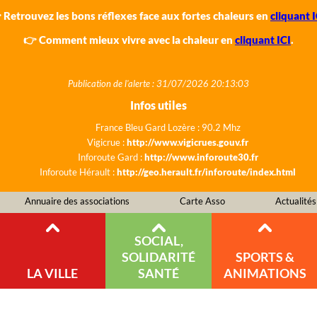
 Retrouvez les bons réflexes face aux fortes chaleurs en
cliquant I
👉 Comment mieux vivre avec la chaleur en
cliquant ICI
.
Publication de l'alerte : 31/07/2026 20:13:03
Infos utiles
France Bleu Gard Lozère : 90.2 Mhz
Vigicrue :
http://www.vigicrues.gouv.fr
Inforoute Gard :
http://www.inforoute30.fr
Inforoute Hérault :
http://geo.herault.fr/inforoute/index.html
Annuaire des associations
Carte Asso
Actualités
SOCIAL,
SOLIDARITÉ
SPORTS &
LA VILLE
SANTÉ
ANIMATIONS