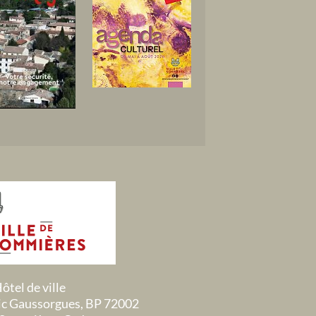
ôtel de ville
ric Gaussorgues, BP 72002