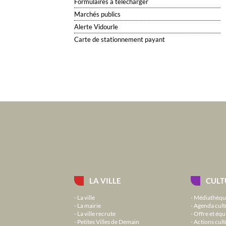
Formulaires à télécharger
Marchés publics
Alerte Vidourle
Carte de stationnement payant
LA VILLE
CULT
La ville
Médiathèqu
La mairie
Agenda cult
La ville recrute
Offre et équ
Petites Villes de Demain
Actions cult