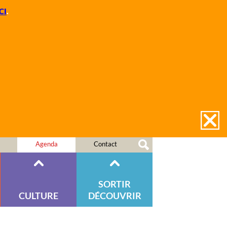
CI
.
Agenda
Contact
SORTIR
CULTURE
DÉCOUVRIR