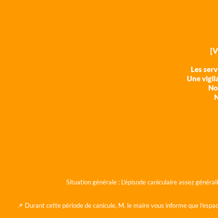
[
Les ser
Une vigil
Nos
N
Situation générale :
L'épisode caniculaire assez généra
📌 Durant cette période de canicule, M. le maire vous informe que l'espac