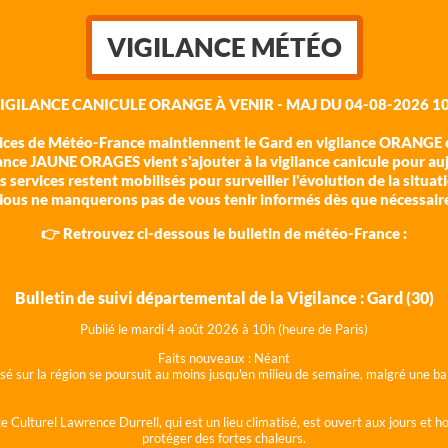
VIGILANCE MÉTÉO
VIGILANCE CANICULE ORANGE À VENIR - MAJ DU 04-08-2026 10
vices de Météo-France maintiennent le Gard en vigilance ORANGE c
ance JAUNE ORAGES vient s'ajouter à la vigilance canicule pour au
 services restent mobilisés pour surveiller l'évolution de la situat
ous ne manquerons pas de vous tenir informés dès que nécessair
👉 Retrouvez ci-dessous le bulletin de météo-France :
Bulletin de suivi départemental de la Vigilance : Gard (30)
Publié le mardi 4 août 202
6 à 10h (heure de Paris)
Faits nouveaux :
Néant
lisé sur la région se poursuit au moins jusqu'en milieu de semaine, malgré une
e Culturel Lawrence Durrell, qui est un lieu climatisé, est ouvert aux jours et 
protéger des fortes chaleurs.