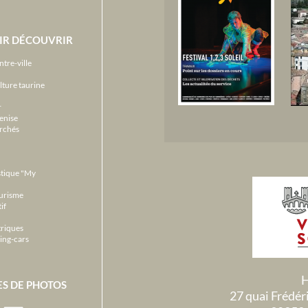
IR DÉCOUVRIR
ntre-ville
lture taurine
r
enise
archés
stique "My
ourisme
if
triques
ing-cars
H
ES DE PHOTOS
27 quai Frédé