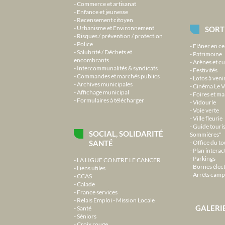
Commerce et artisanat
Enfance et jeunesse
Recensement citoyen
Urbanisme et Environnement
SORT
Risques / prévention / protection
Police
Flâner en ce
Salubrité / Déchets et
Patrimoine
encombrants
Arènes et cu
Intercommunalités & syndicats
Festivités
Commandes et marchés publics
Lotos à veni
Archives municipales
Cinéma Le V
Affichage municipal
Foires et m
Formulaires à télécharger
Vidourle
Voie verte
Ville fleurie
Guide touri
SOCIAL, SOLIDARITÉ
Sommières"
SANTÉ
Office du t
Plan interact
Parkings
LA LIGUE CONTRE LE CANCER
Bornes élec
Liens utiles
Arrêts camp
CCAS
Calade
France services
Relais Emploi - Mission Locale
GALERI
Santé
Séniors
Croix rouge