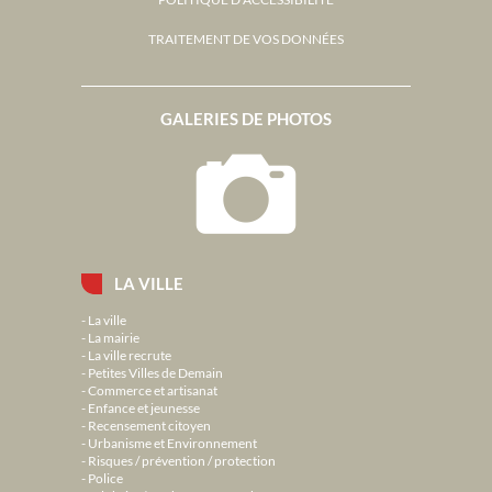
TRAITEMENT DE VOS DONNÉES
GALERIES DE PHOTOS
LA VILLE
La ville
La mairie
La ville recrute
Petites Villes de Demain
Commerce et artisanat
Enfance et jeunesse
Recensement citoyen
Urbanisme et Environnement
Risques / prévention / protection
Police