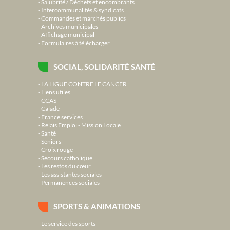
Salubrité / Déchets et encombrants
Intercommunalités & syndicats
Commandes et marchés publics
Archives municipales
Affichage municipal
Formulaires à télécharger
SOCIAL, SOLIDARITÉ SANTÉ
LA LIGUE CONTRE LE CANCER
Liens utiles
CCAS
Calade
France services
Relais Emploi - Mission Locale
Santé
Séniors
Croix rouge
Secours catholique
Les restos du cœur
Les assistantes sociales
Permanences sociales
SPORTS & ANIMATIONS
Le service des sports