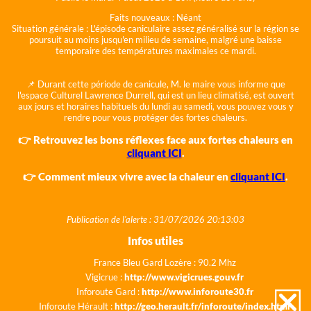
Faits nouveaux :
Néant
Situation générale :
L'épisode caniculaire assez généralisé sur la région se
poursuit au moins jusqu'en milieu de semaine, malgré une baisse
temporaire des températures maximales ce mardi.
📌 Durant cette période de canicule, M. le maire vous informe que
l'espace Culturel Lawrence Durrell, qui est un lieu climatisé, est ouvert
aux jours et horaires habituels du lundi au samedi, vous pouvez vous y
rendre pour vous protéger des fortes chaleurs.
👉 Retrouvez les bons réflexes face aux fortes chaleurs en
cliquant ICI
.
👉 Comment mieux vivre avec la chaleur en
cliquant ICI
.
Publication de l'alerte : 31/07/2026 20:13:03
Infos utiles
France Bleu Gard Lozère : 90.2 Mhz
Vigicrue :
http://www.vigicrues.gouv.fr
Inforoute Gard :
http://www.inforoute30.fr
Inforoute Hérault :
http://geo.herault.fr/inforoute/index.html