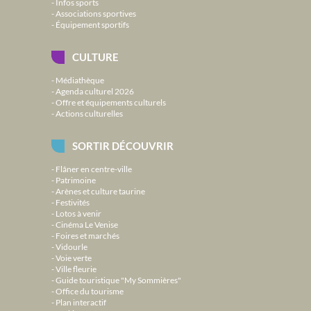
Infos sports
Associations sportives
Équipement sportifs
CULTURE
Médiathèque
Agenda culturel 2026
Offre et équipements culturels
Actions culturelles
SORTIR DÉCOUVRIR
Flâner en centre-ville
Patrimoine
Arènes et culture taurine
Festivités
Lotos à venir
Cinéma Le Venise
Foires et marchés
Vidourle
Voie verte
Ville fleurie
Guide touristique "My Sommières"
Office du tourisme
Plan interactif