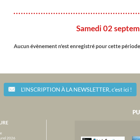
Samedi 02 septem
Aucun évènement n'est enregistré pour cette périod
L'INSCRIPTION À LA NEWSLETTER,
c'est ici !
PU
URE
e
urel 2026