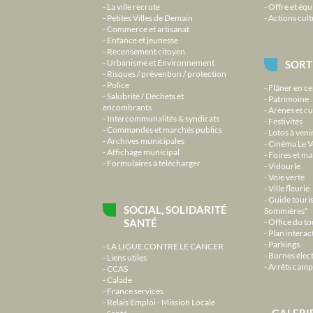
La ville recrute
Offre et équ
Petites Villes de Demain
Actions cult
Commerce et artisanat
Enfance et jeunesse
Recensement citoyen
Urbanisme et Environnement
SORT
Risques / prévention / protection
Police
Flâner en ce
Salubrité / Déchets et
Patrimoine
encombrants
Arènes et cu
Intercommunalités & syndicats
Festivités
Commandes et marchés publics
Lotos à veni
Archives municipales
Cinéma Le V
Affichage municipal
Foires et m
Formulaires à télécharger
Vidourle
Voie verte
Ville fleurie
Guide touri
SOCIAL, SOLIDARITÉ
Sommières"
SANTÉ
Office du t
Plan interact
Parkings
LA LIGUE CONTRE LE CANCER
Bornes élec
Liens utiles
Arrêts camp
CCAS
Calade
France services
Relais Emploi - Mission Locale
GALERI
Santé