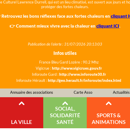
e Culturel Lawrence Durrell, qui est un lieu climatisé, est ouvert aux jours et 
protéger des fortes chaleurs.
 Retrouvez les bons réflexes face aux fortes chaleurs en
cliquant I
👉 Comment mieux vivre avec la chaleur en
cliquant ICI
.
Publication de l'alerte : 31/07/2026 20:13:03
Infos utiles
France Bleu Gard Lozère : 90.2 Mhz
Vigicrue :
http://www.vigicrues.gouv.fr
Inforoute Gard :
http://www.inforoute30.fr
Inforoute Hérault :
http://geo.herault.fr/inforoute/index.html
Annuaire des associations
Carte Asso
Actualités
SOCIAL,
SOLIDARITÉ
SPORTS &
LA VILLE
SANTÉ
ANIMATIONS