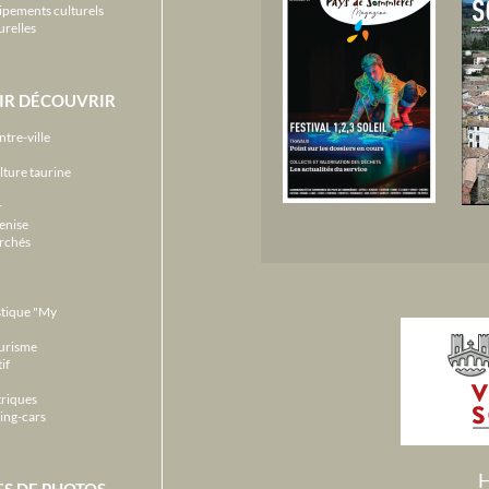
ipements culturels
urelles
IR DÉCOUVRIR
ntre-ville
lture taurine
r
enise
archés
stique "My
ourisme
if
triques
ing-cars
H
ES DE PHOTOS