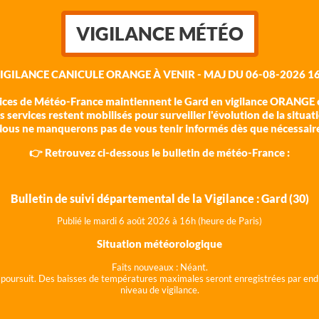
VIGILANCE MÉTÉO
VIGILANCE CANICULE ORANGE À VENIR - MAJ DU 06-08-2026 16
vices de Météo-France maintiennent le Gard en vigilance ORANGE c
 services restent mobilisés pour surveiller l'évolution de la situat
ous ne manquerons pas de vous tenir informés dès que nécessair
👉 Retrouvez ci-dessous le bulletin de météo-France :
Bulletin de suivi départemental de la Vigilance : Gard (30)
Publié le mardi 6 août 202
6 à 16h (heure de Paris)
Situation météorologique
Faits nouveaux :
Néant.
 se poursuit. Des baisses de températures maximales seront enregistrées par end
niveau de vigilance.