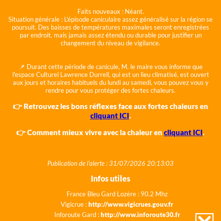
Faits nouveaux :
Néant.
Situation générale :
L'épisode caniculaire assez généralisé sur la région se
poursuit. Des baisses de températures maximales seront enregistrées
par endroit, mais jamais assez étendu ou durable pour justifier un
changement du niveau de vigilance.
📌 Durant cette période de canicule, M. le maire vous informe que
l'espace Culturel Lawrence Durrell, qui est un lieu climatisé, est ouvert
aux jours et horaires habituels du lundi au samedi, vous pouvez vous y
rendre pour vous protéger des fortes chaleurs.
👉 Retrouvez les bons réflexes face aux fortes chaleurs en
cliquant ICI
.
👉 Comment mieux vivre avec la chaleur en
cliquant ICI
.
Publication de l'alerte : 31/07/2026 20:13:03
Infos utiles
France Bleu Gard Lozère : 90.2 Mhz
Vigicrue :
http://www.vigicrues.gouv.fr
Inforoute Gard :
http://www.inforoute30.fr