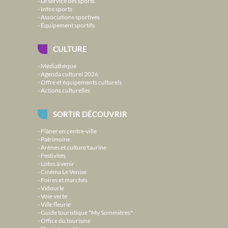
Le service des sports
Infos sports
Associations sportives
Équipement sportifs
CULTURE
Médiathèque
Agenda culturel 2026
Offre et équipements culturels
Actions culturelles
SORTIR DÉCOUVRIR
Flâner en centre-ville
Patrimoine
Arènes et culture taurine
Festivités
Lotos à venir
Cinéma Le Venise
Foires et marchés
Vidourle
Voie verte
Ville fleurie
Guide touristique "My Sommières"
Office du tourisme