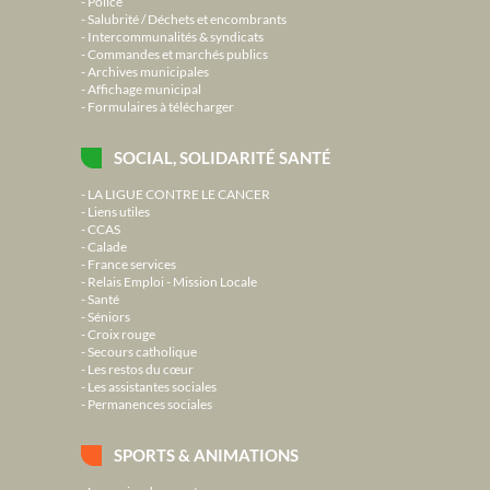
Police
Salubrité / Déchets et encombrants
Intercommunalités & syndicats
Commandes et marchés publics
Archives municipales
Affichage municipal
Formulaires à télécharger
SOCIAL, SOLIDARITÉ SANTÉ
LA LIGUE CONTRE LE CANCER
Liens utiles
CCAS
Calade
France services
Relais Emploi - Mission Locale
Santé
Séniors
Croix rouge
Secours catholique
Les restos du cœur
Les assistantes sociales
Permanences sociales
SPORTS & ANIMATIONS