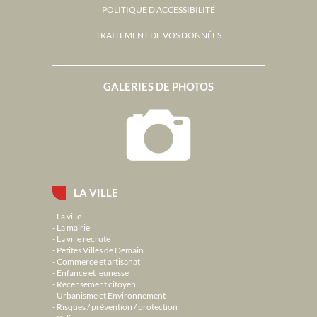
POLITIQUE D'ACCESSIBILITÉ
TRAITEMENT DE VOS DONNÉES
GALERIES DE PHOTOS
LA VILLE
La ville
La mairie
La ville recrute
Petites Villes de Demain
Commerce et artisanat
Enfance et jeunesse
Recensement citoyen
Urbanisme et Environnement
Risques / prévention / protection