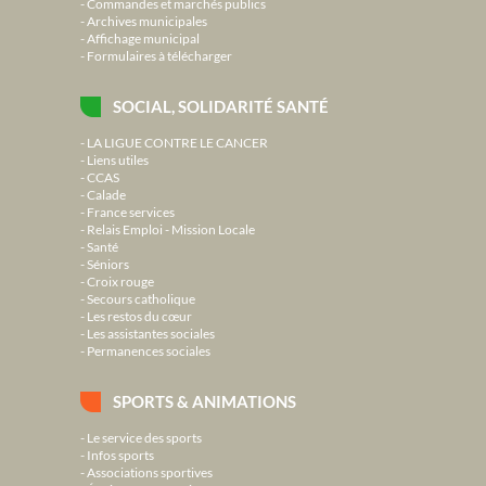
Commandes et marchés publics
Archives municipales
Affichage municipal
Formulaires à télécharger
SOCIAL, SOLIDARITÉ SANTÉ
LA LIGUE CONTRE LE CANCER
Liens utiles
CCAS
Calade
France services
Relais Emploi - Mission Locale
Santé
Séniors
Croix rouge
Secours catholique
Les restos du cœur
Les assistantes sociales
Permanences sociales
SPORTS & ANIMATIONS
Le service des sports
Infos sports
Associations sportives