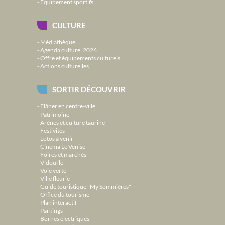
Équipement sportifs
CULTURE
Médiathèque
Agenda culturel 2026
Offre et équipements culturels
Actions culturelles
SORTIR DÉCOUVRIR
Flâner en centre-ville
Patrimoine
Arènes et culture taurine
Festivités
Lotos à venir
Cinéma Le Venise
Foires et marchés
Vidourle
Voie verte
Ville fleurie
Guide touristique "My Sommières"
Office du tourisme
Plan interactif
Parkings
Bornes électriques