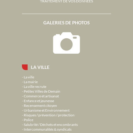
TRAITEMENT DE VOS DONNÉES
GALERIES DE PHOTOS
LA VILLE
La ville
La mairie
La ville recrute
Petites Villes de Demain
Commerce et artisanat
Enfance et jeunesse
Recensement citoyen
Urbanisme et Environnement
Risques / prévention / protection
Police
Salubrité / Déchets et encombrants
Intercommunalités & syndicats