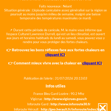
Faits nouveaux :
Néant
Situation générale :
L'épisode caniculaire assez généralisé sur la région se
poursuit au moins jusqu'en milieu de semaine, malgré une baisse
temporaire des températures maximales ce mardi.
📌 Durant cette période de canicule, M. le maire vous informe que
l'espace Culturel Lawrence Durrell, qui est un lieu climatisé, est ouvert
aux jours et horaires habituels du lundi au samedi, vous pouvez vous y
rendre pour vous protéger des fortes chaleurs.
👉 Retrouvez les bons réflexes face aux fortes chaleurs en
cliquant ICI
.
👉 Comment mieux vivre avec la chaleur en
cliquant ICI
.
Publication de l'alerte : 31/07/2026 20:13:03
Infos utiles
France Bleu Gard Lozère : 90.2 Mhz
Vigicrue :
http://www.vigicrues.gouv.fr
Inforoute Gard :
http://www.inforoute30.fr
Inforoute Hérault :
http://geo.herault.fr/inforoute/index.html