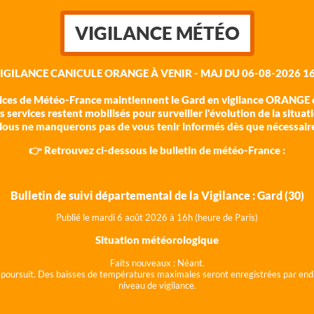
VIGILANCE MÉTÉO
VIGILANCE CANICULE ORANGE À VENIR - MAJ DU 06-08-2026 16
vices de Météo-France maintiennent le Gard en vigilance ORANGE c
 services restent mobilisés pour surveiller l'évolution de la situat
ous ne manquerons pas de vous tenir informés dès que nécessair
👉 Retrouvez ci-dessous le bulletin de météo-France :
Bulletin de suivi départemental de la Vigilance : Gard (30)
Publié le mardi 6 août 202
6 à 16h (heure de Paris)
Situation météorologique
Faits nouveaux :
Néant.
 se poursuit. Des baisses de températures maximales seront enregistrées par end
niveau de vigilance.