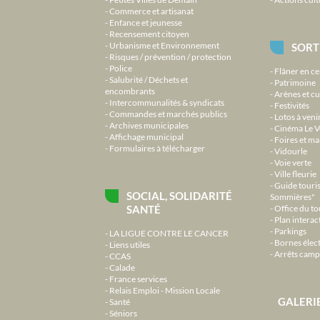
Commerce et artisanat
Enfance et jeunesse
Recensement citoyen
Urbanisme et Environnement
SORT
Risques / prévention / protection
Police
Flâner en ce
Salubrité / Déchets et
Patrimoine
encombrants
Arènes et cu
Intercommunalités & syndicats
Festivités
Commandes et marchés publics
Lotos à veni
Archives municipales
Cinéma Le V
Affichage municipal
Foires et m
Formulaires à télécharger
Vidourle
Voie verte
Ville fleurie
Guide touri
SOCIAL, SOLIDARITÉ
Sommières"
SANTÉ
Office du t
Plan interact
Parkings
LA LIGUE CONTRE LE CANCER
Bornes élec
Liens utiles
Arrêts camp
CCAS
Calade
France services
Relais Emploi - Mission Locale
GALERI
Santé
Séniors