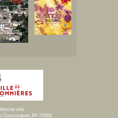
ôtel de ville
ric Gaussorgues, BP 72002