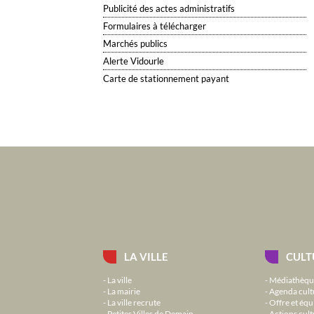
Publicité des actes administratifs
Formulaires à télécharger
Marchés publics
Alerte Vidourle
Carte de stationnement payant
LA VILLE
CULT
La ville
Médiathèqu
La mairie
Agenda cult
La ville recrute
Offre et équ
Petites Villes de Demain
Actions cult