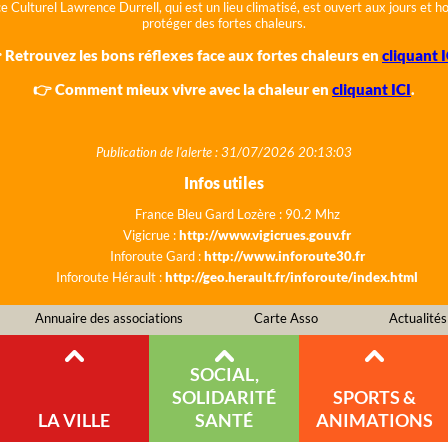
e Culturel Lawrence Durrell, qui est un lieu climatisé, est ouvert aux jours et 
protéger des fortes chaleurs.
 Retrouvez les bons réflexes face aux fortes chaleurs en
cliquant I
👉 Comment mieux vivre avec la chaleur en
cliquant ICI
.
Publication de l'alerte : 31/07/2026 20:13:03
Infos utiles
France Bleu Gard Lozère : 90.2 Mhz
Vigicrue :
http://www.vigicrues.gouv.fr
Inforoute Gard :
http://www.inforoute30.fr
Inforoute Hérault :
http://geo.herault.fr/inforoute/index.html
Annuaire des associations
Carte Asso
Actualités
SOCIAL,
SOLIDARITÉ
SPORTS &
LA VILLE
SANTÉ
ANIMATIONS