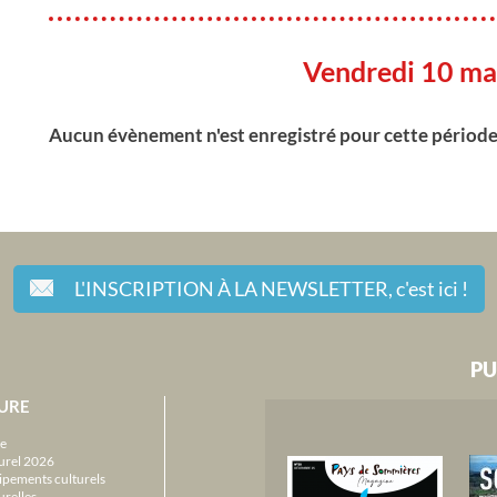
Vendredi 10 ma
Aucun évènement n'est enregistré pour cette périod
L'INSCRIPTION À LA NEWSLETTER,
c'est ici !
PU
URE
e
urel 2026
ipements culturels
urelles