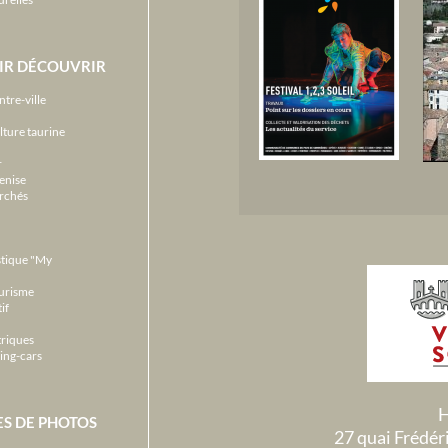
IR DÉCOUVRIR
ntre-ville
lture taurine
r
enise
archés
stique "My
ourisme
if
triques
ing-cars
H
ES DE PHOTOS
27 quai Frédé