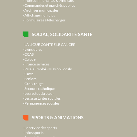
Intercommunalités & syndicats
Commandes et marchés publics
Archives municipales
Affichage municipal
Formulaires à télécharger
SOCIAL, SOLIDARITÉ SANTÉ
LA LIGUE CONTRE LE CANCER
Liens utiles
CCAS
Calade
France services
Relais Emploi - Mission Locale
Santé
Séniors
Croix rouge
Secours catholique
Les restos du cœur
Les assistantes sociales
Permanences sociales
SPORTS & ANIMATIONS
Le service des sports
Infos sports