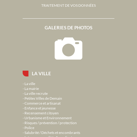
TRAITEMENT DE VOS DONNÉES
GALERIES DE PHOTOS
LA VILLE
La ville
La mairie
La ville recrute
Petites Villes de Demain
Commerce et artisanat
Enfance et jeunesse
Recensement citoyen
Urbanisme et Environnement
Risques / prévention / protection
Police
Salubrité / Déchets et encombrants