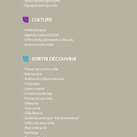
Associations sportives
Équipement sportifs
CULTURE
Médiathèque
Agenda culturel 2026
Offre et équipements culturels
Actions culturelles
SORTIR DÉCOUVRIR
Flâner en centre-ville
Patrimoine
Arènes et culture taurine
Festivités
Lotos à venir
Cinéma Le Venise
Foires et marchés
Vidourle
Voie verte
Ville fleurie
Guide touristique "My Sommières"
Office du tourisme
Plan interactif
Parkings