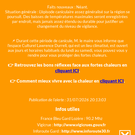
Faits nouveaux :
Néant.
Situation générale :
L'épisode caniculaire assez généralisé sur la région se
poursuit. Des baisses de températures maximales seront enregistrées
par endroit, mais jamais assez étendu ou durable pour justifier un
changement du niveau de vigilance.
📌 Durant cette période de canicule, M. le maire vous informe que
l'espace Culturel Lawrence Durrell, qui est un lieu climatisé, est ouvert
aux jours et horaires habituels du lundi au samedi, vous pouvez vous y
rendre pour vous protéger des fortes chaleurs.
👉 Retrouvez les bons réflexes face aux fortes chaleurs en
cliquant ICI
.
👉 Comment mieux vivre avec la chaleur en
cliquant ICI
.
Publication de l'alerte : 31/07/2026 20:13:03
Infos utiles
France Bleu Gard Lozère : 90.2 Mhz
Vigicrue :
http://www.vigicrues.gouv.fr
Inforoute Gard :
http://www.inforoute30.fr