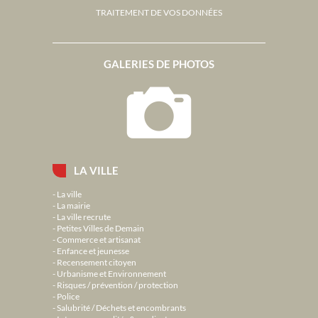
TRAITEMENT DE VOS DONNÉES
GALERIES DE PHOTOS
LA VILLE
La ville
La mairie
La ville recrute
Petites Villes de Demain
Commerce et artisanat
Enfance et jeunesse
Recensement citoyen
Urbanisme et Environnement
Risques / prévention / protection
Police
Salubrité / Déchets et encombrants