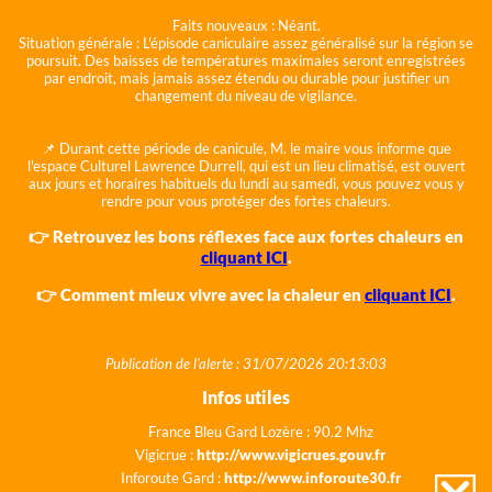
Faits nouveaux :
Néant.
Situation générale :
L'épisode caniculaire assez généralisé sur la région se
poursuit. Des baisses de températures maximales seront enregistrées
par endroit, mais jamais assez étendu ou durable pour justifier un
changement du niveau de vigilance.
📌 Durant cette période de canicule, M. le maire vous informe que
l'espace Culturel Lawrence Durrell, qui est un lieu climatisé, est ouvert
aux jours et horaires habituels du lundi au samedi, vous pouvez vous y
rendre pour vous protéger des fortes chaleurs.
👉 Retrouvez les bons réflexes face aux fortes chaleurs en
cliquant ICI
.
👉 Comment mieux vivre avec la chaleur en
cliquant ICI
.
Publication de l'alerte : 31/07/2026 20:13:03
Infos utiles
France Bleu Gard Lozère : 90.2 Mhz
Vigicrue :
http://www.vigicrues.gouv.fr
Inforoute Gard :
http://www.inforoute30.fr