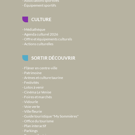
Associations sportives
Équipement sportifs
CULTURE
Médiathèque
Agenda culturel 2026
Offre et équipements culturels
Actions culturelles
SORTIR DÉCOUVRIR
Flâner en centre-ville
Patrimoine
Arènes et culture taurine
Festivités
Lotos à venir
Cinéma Le Venise
Foires et marchés
Vidourle
Voie verte
Ville fleurie
Guide touristique "My Sommières"
Office du tourisme
Plan interactif
Parkings