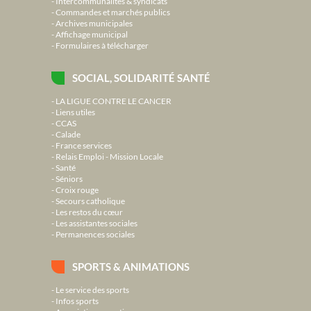
Intercommunalités & syndicats
Commandes et marchés publics
Archives municipales
Affichage municipal
Formulaires à télécharger
SOCIAL, SOLIDARITÉ SANTÉ
LA LIGUE CONTRE LE CANCER
Liens utiles
CCAS
Calade
France services
Relais Emploi - Mission Locale
Santé
Séniors
Croix rouge
Secours catholique
Les restos du cœur
Les assistantes sociales
Permanences sociales
SPORTS & ANIMATIONS
Le service des sports
Infos sports