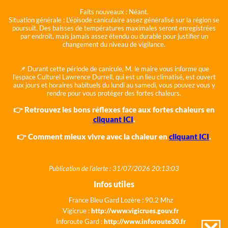
Faits nouveaux :
Néant.
Situation générale :
L'épisode caniculaire assez généralisé sur la région se
poursuit. Des baisses de températures maximales seront enregistrées
par endroit, mais jamais assez étendu ou durable pour justifier un
changement du niveau de vigilance.
📌 Durant cette période de canicule, M. le maire vous informe que
l'espace Culturel Lawrence Durrell, qui est un lieu climatisé, est ouvert
aux jours et horaires habituels du lundi au samedi, vous pouvez vous y
rendre pour vous protéger des fortes chaleurs.
👉 Retrouvez les bons réflexes face aux fortes chaleurs en
cliquant ICI
.
👉 Comment mieux vivre avec la chaleur en
cliquant ICI
.
Publication de l'alerte : 31/07/2026 20:13:03
Infos utiles
France Bleu Gard Lozère : 90.2 Mhz
Vigicrue :
http://www.vigicrues.gouv.fr
Inforoute Gard :
http://www.inforoute30.fr