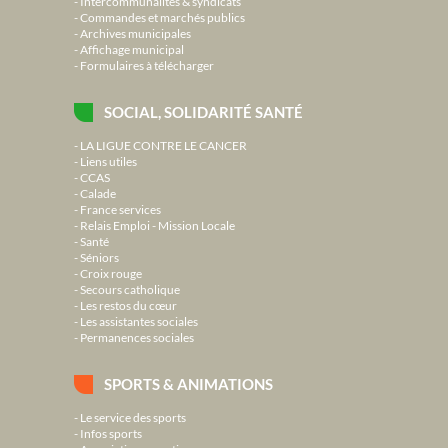
Intercommunalités & syndicats
Commandes et marchés publics
Archives municipales
Affichage municipal
Formulaires à télécharger
SOCIAL, SOLIDARITÉ SANTÉ
LA LIGUE CONTRE LE CANCER
Liens utiles
CCAS
Calade
France services
Relais Emploi - Mission Locale
Santé
Séniors
Croix rouge
Secours catholique
Les restos du cœur
Les assistantes sociales
Permanences sociales
SPORTS & ANIMATIONS
Le service des sports
Infos sports