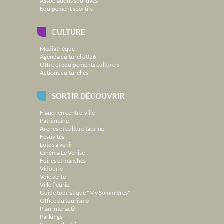
Associations sportives
Équipement sportifs
CULTURE
Médiathèque
Agenda culturel 2026
Offre et équipements culturels
Actions culturelles
SORTIR DÉCOUVRIR
Flâner en centre-ville
Patrimoine
Arènes et culture taurine
Festivités
Lotos à venir
Cinéma Le Venise
Foires et marchés
Vidourle
Voie verte
Ville fleurie
Guide touristique "My Sommières"
Office du tourisme
Plan interactif
Parkings