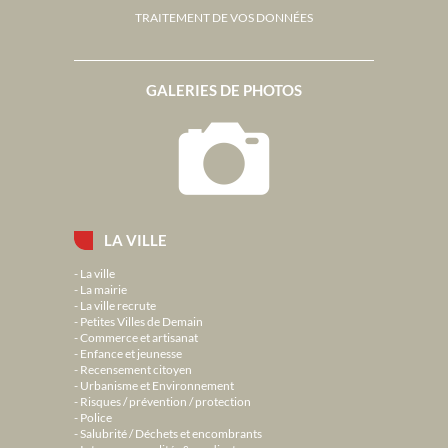
TRAITEMENT DE VOS DONNÉES
GALERIES DE PHOTOS
LA VILLE
La ville
La mairie
La ville recrute
Petites Villes de Demain
Commerce et artisanat
Enfance et jeunesse
Recensement citoyen
Urbanisme et Environnement
Risques / prévention / protection
Police
Salubrité / Déchets et encombrants