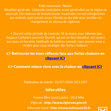
Faits nouveaux :
Néant.
Situation générale :
L'épisode caniculaire assez généralisé sur la région se
poursuit. Des baisses de températures maximales seront enregistrées
par endroit, mais jamais assez étendu ou durable pour justifier un
changement du niveau de vigilance.
📌 Durant cette période de canicule, M. le maire vous informe que
l'espace Culturel Lawrence Durrell, qui est un lieu climatisé, est ouvert
aux jours et horaires habituels du lundi au samedi, vous pouvez vous y
rendre pour vous protéger des fortes chaleurs.
👉 Retrouvez les bons réflexes face aux fortes chaleurs en
cliquant ICI
.
👉 Comment mieux vivre avec la chaleur en
cliquant ICI
.
Publication de l'alerte : 31/07/2026 20:13:03
Infos utiles
France Bleu Gard Lozère : 90.2 Mhz
Vigicrue :
http://www.vigicrues.gouv.fr
Inforoute Gard :
http://www.inforoute30.fr