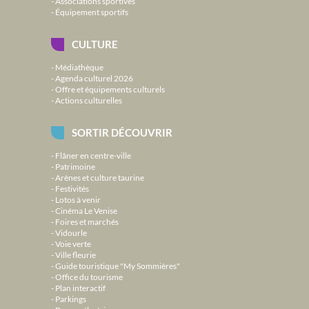
Associations sportives
Équipement sportifs
CULTURE
Médiathèque
Agenda culturel 2026
Offre et équipements culturels
Actions culturelles
SORTIR DÉCOUVRIR
Flâner en centre-ville
Patrimoine
Arènes et culture taurine
Festivités
Lotos à venir
Cinéma Le Venise
Foires et marchés
Vidourle
Voie verte
Ville fleurie
Guide touristique "My Sommières"
Office du tourisme
Plan interactif
Parkings