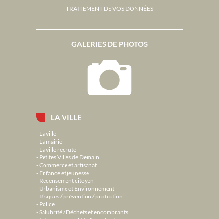
TRAITEMENT DE VOS DONNÉES
GALERIES DE PHOTOS
LA VILLE
La ville
La mairie
La ville recrute
Petites Villes de Demain
Commerce et artisanat
Enfance et jeunesse
Recensement citoyen
Urbanisme et Environnement
Risques / prévention / protection
Police
Salubrité / Déchets et encombrants