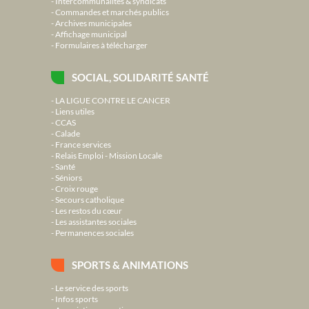
Intercommunalités & syndicats
Commandes et marchés publics
Archives municipales
Affichage municipal
Formulaires à télécharger
SOCIAL, SOLIDARITÉ SANTÉ
LA LIGUE CONTRE LE CANCER
Liens utiles
CCAS
Calade
France services
Relais Emploi - Mission Locale
Santé
Séniors
Croix rouge
Secours catholique
Les restos du cœur
Les assistantes sociales
Permanences sociales
SPORTS & ANIMATIONS
Le service des sports
Infos sports