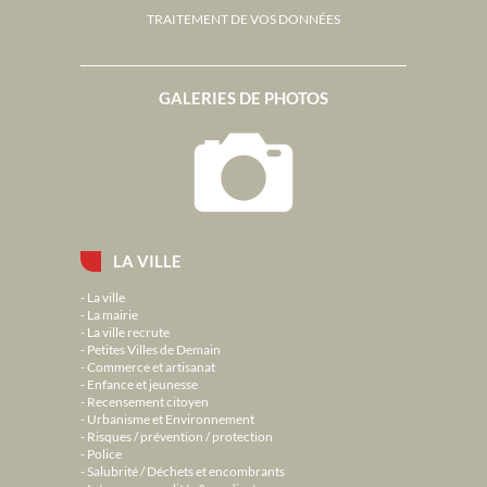
TRAITEMENT DE VOS DONNÉES
GALERIES DE PHOTOS
LA VILLE
La ville
La mairie
La ville recrute
Petites Villes de Demain
Commerce et artisanat
Enfance et jeunesse
Recensement citoyen
Urbanisme et Environnement
Risques / prévention / protection
Police
Salubrité / Déchets et encombrants