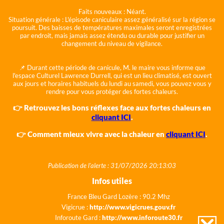
Faits nouveaux :
Néant.
Situation générale :
L'épisode caniculaire assez généralisé sur la région se
poursuit. Des baisses de températures maximales seront enregistrées
par endroit, mais jamais assez étendu ou durable pour justifier un
changement du niveau de vigilance.
📌 Durant cette période de canicule, M. le maire vous informe que
l'espace Culturel Lawrence Durrell, qui est un lieu climatisé, est ouvert
aux jours et horaires habituels du lundi au samedi, vous pouvez vous y
rendre pour vous protéger des fortes chaleurs.
👉 Retrouvez les bons réflexes face aux fortes chaleurs en
cliquant ICI
.
👉 Comment mieux vivre avec la chaleur en
cliquant ICI
.
Publication de l'alerte : 31/07/2026 20:13:03
Infos utiles
France Bleu Gard Lozère : 90.2 Mhz
Vigicrue :
http://www.vigicrues.gouv.fr
Inforoute Gard :
http://www.inforoute30.fr