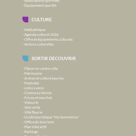
Associations sportives
Équipement sportifs
CULTURE
Médiathèque
Agenda culturel 2026
Offre et équipements culturels
Actions culturelles
SORTIR DÉCOUVRIR
Flâner en centre-ville
Patrimoine
Arènes et culture taurine
Festivités
Lotos à venir
Cinéma Le Venise
Foires et marchés
Vidourle
Voie verte
Ville fleurie
Guide touristique "My Sommières"
Office du tourisme
Plan interactif
Parkings