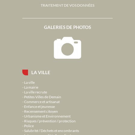
TRAITEMENT DE VOS DONNÉES
GALERIES DE PHOTOS
LA VILLE
La ville
La mairie
La ville recrute
Petites Villes de Demain
Commerce et artisanat
Enfance et jeunesse
Recensement citoyen
Urbanisme et Environnement
Risques / prévention / protection
Police
Salubrité / Déchets et encombrants