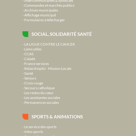
Intercommunalités & syndicats
Commandes et marchés publics
Archives municipales
Affichage municipal
Formulaires à télécharger
SOCIAL, SOLIDARITÉ SANTÉ
LA LIGUE CONTRE LE CANCER
Liens utiles
CCAS
Calade
France services
Relais Emploi - Mission Locale
Santé
Séniors
Croix rouge
Secours catholique
Les restos du cœur
Les assistantes sociales
Permanences sociales
SPORTS & ANIMATIONS
Le service des sports
Infos sports