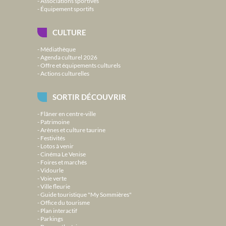
Associations sportives
Équipement sportifs
CULTURE
Médiathèque
Agenda culturel 2026
Offre et équipements culturels
Actions culturelles
SORTIR DÉCOUVRIR
Flâner en centre-ville
Patrimoine
Arènes et culture taurine
Festivités
Lotos à venir
Cinéma Le Venise
Foires et marchés
Vidourle
Voie verte
Ville fleurie
Guide touristique "My Sommières"
Office du tourisme
Plan interactif
Parkings