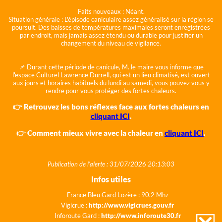
Faits nouveaux :
Néant.
Situation générale :
L'épisode caniculaire assez généralisé sur la région se
poursuit. Des baisses de températures maximales seront enregistrées
par endroit, mais jamais assez étendu ou durable pour justifier un
changement du niveau de vigilance.
📌 Durant cette période de canicule, M. le maire vous informe que
l'espace Culturel Lawrence Durrell, qui est un lieu climatisé, est ouvert
aux jours et horaires habituels du lundi au samedi, vous pouvez vous y
rendre pour vous protéger des fortes chaleurs.
👉 Retrouvez les bons réflexes face aux fortes chaleurs en
cliquant ICI
.
👉 Comment mieux vivre avec la chaleur en
cliquant ICI
.
Publication de l'alerte : 31/07/2026 20:13:03
Infos utiles
France Bleu Gard Lozère : 90.2 Mhz
Vigicrue :
http://www.vigicrues.gouv.fr
Inforoute Gard :
http://www.inforoute30.fr