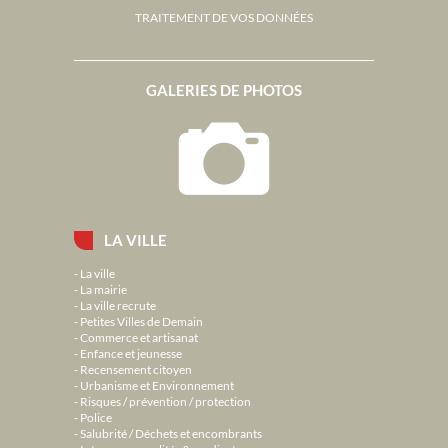
TRAITEMENT DE VOS DONNÉES
GALERIES DE PHOTOS
LA VILLE
La ville
La mairie
La ville recrute
Petites Villes de Demain
Commerce et artisanat
Enfance et jeunesse
Recensement citoyen
Urbanisme et Environnement
Risques / prévention / protection
Police
Salubrité / Déchets et encombrants