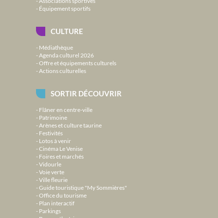
Associations sportives
Équipement sportifs
CULTURE
Médiathèque
Agenda culturel 2026
Offre et équipements culturels
Actions culturelles
SORTIR DÉCOUVRIR
Flâner en centre-ville
Patrimoine
Arènes et culture taurine
Festivités
Lotos à venir
Cinéma Le Venise
Foires et marchés
Vidourle
Voie verte
Ville fleurie
Guide touristique "My Sommières"
Office du tourisme
Plan interactif
Parkings