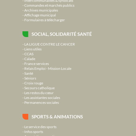
Intercommunalités & syndicats
Commandes et marchés publics
Archives municipales
Affichage municipal
Formulaires à télécharger
SOCIAL, SOLIDARITÉ SANTÉ
LA LIGUE CONTRE LE CANCER
Liens utiles
CCAS
Calade
France services
Relais Emploi - Mission Locale
Santé
Séniors
Croix rouge
Secours catholique
Les restos du cœur
Les assistantes sociales
Permanences sociales
SPORTS & ANIMATIONS
Le service des sports
Infos sports