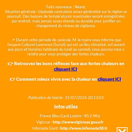
Faits nouveaux :
Néant.
Situation générale :
L'épisode caniculaire assez généralisé sur la région se
poursuit. Des baisses de températures maximales seront enregistrées
par endroit, mais jamais assez étendu ou durable pour justifier un
changement du niveau de vigilance.
📌 Durant cette période de canicule, M. le maire vous informe que
l'espace Culturel Lawrence Durrell, qui est un lieu climatisé, est ouvert
aux jours et horaires habituels du lundi au samedi, vous pouvez vous y
rendre pour vous protéger des fortes chaleurs.
👉 Retrouvez les bons réflexes face aux fortes chaleurs en
cliquant ICI
.
👉 Comment mieux vivre avec la chaleur en
cliquant ICI
.
Publication de l'alerte : 31/07/2026 20:13:03
Infos utiles
France Bleu Gard Lozère : 90.2 Mhz
Vigicrue :
http://www.vigicrues.gouv.fr
Inforoute Gard :
http://www.inforoute30.fr